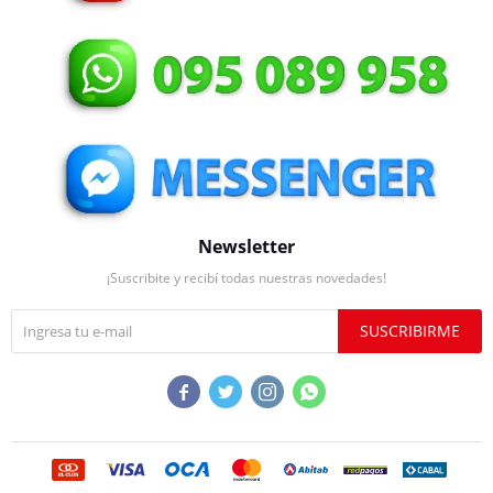
Newsletter
¡Suscribite y recibí todas nuestras novedades!
SUSCRIBIRME



