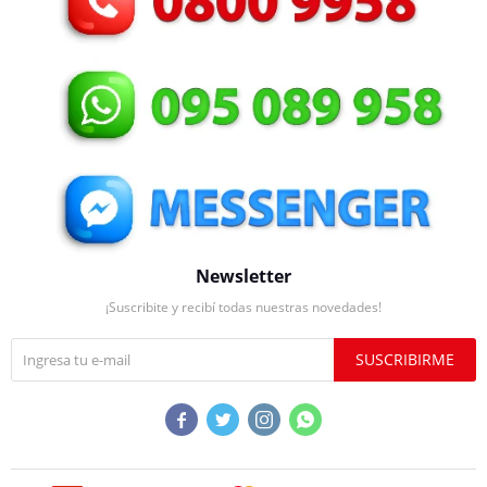
Newsletter
¡Suscribite y recibí todas nuestras novedades!
SUSCRIBIRME



