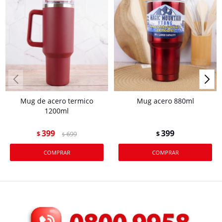
Mug de acero termico
Mug acero 880ml
1200ml
399
399
$
699
$
$