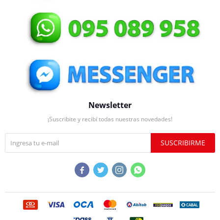
Newsletter
¡Suscribite y recibí todas nuestras novedades!
SUSCRIBIRME



