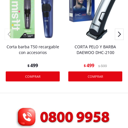
Corta barba T50 recargable
CORTA PELO Y BARBA
con accesorios
DAEWOO DHC-2100
499
499
$
$
599
$