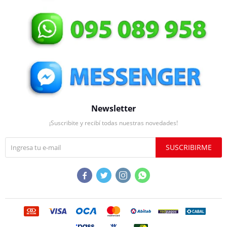
Newsletter
¡Suscribite y recibí todas nuestras novedades!
SUSCRIBIRME



