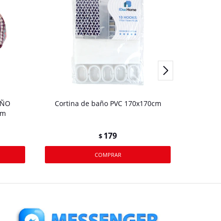
EÑO
Cortina de baño PVC 170x170cm
ESCOBIL
cm
179
$