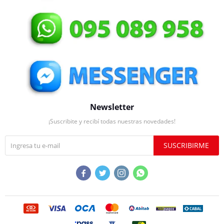
Newsletter
¡Suscribite y recibí todas nuestras novedades!
SUSCRIBIRME



