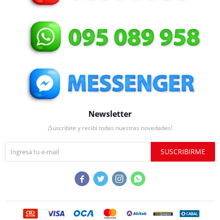
Newsletter
¡Suscribite y recibí todas nuestras novedades!
SUSCRIBIRME



