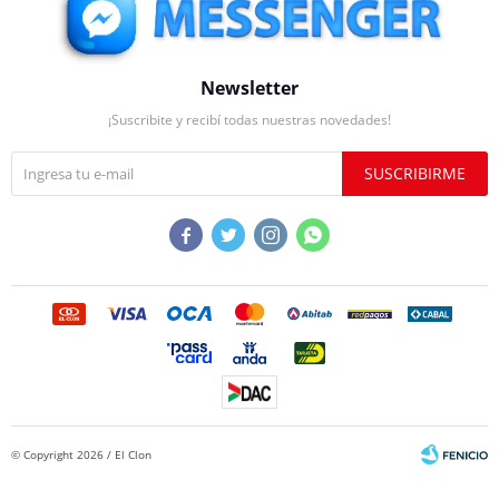
Newsletter
¡Suscribite y recibí todas nuestras novedades!
SUSCRIBIRME




© Copyright 2026 / El Clon