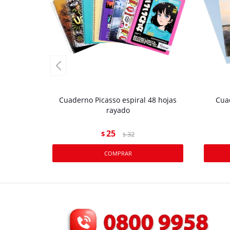
Cuaderno Picasso espiral 48 hojas
Cua
rayado
25
$
32
$