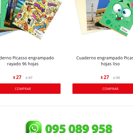
derno Picasso engrampado
Cuaderno engrampado Picas
rayado 96 hojas
hojas liso
27
27
$
37
$
35
$
$