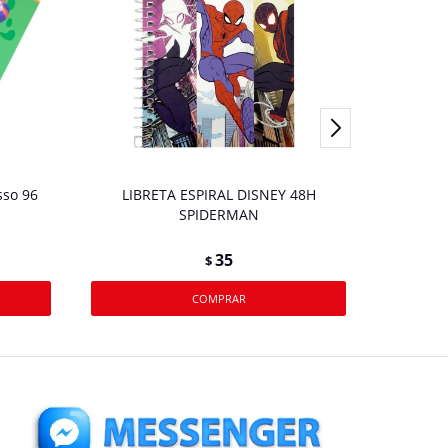
so 96
LIBRETA ESPIRAL DISNEY 48H
Cuadern
SPIDERMAN
35
$