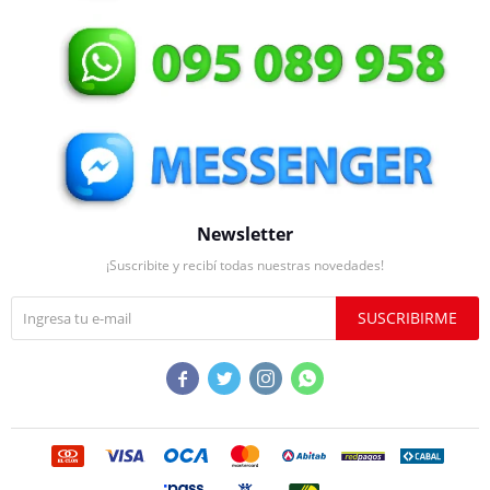
Newsletter
¡Suscribite y recibí todas nuestras novedades!
SUSCRIBIRME



