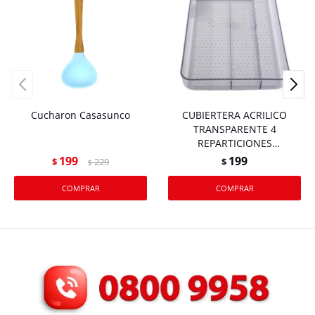
Cucharon Casasunco
CUBIERTERA ACRILICO
TRANSPARENTE 4
REPARTICIONES
33.5X19.5X4CM
199
199
$
229
$
$