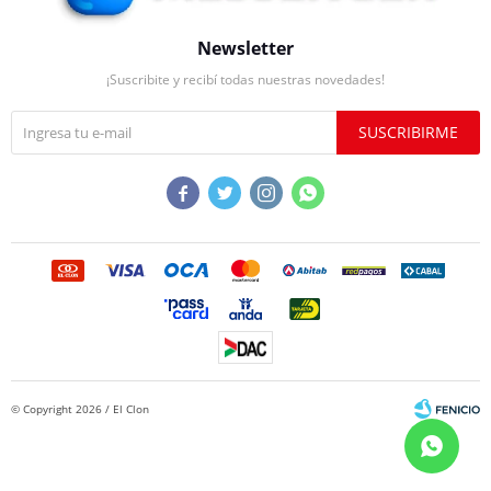
Newsletter
¡Suscribite y recibí todas nuestras novedades!
SUSCRIBIRME




© Copyright 2026 / El Clon