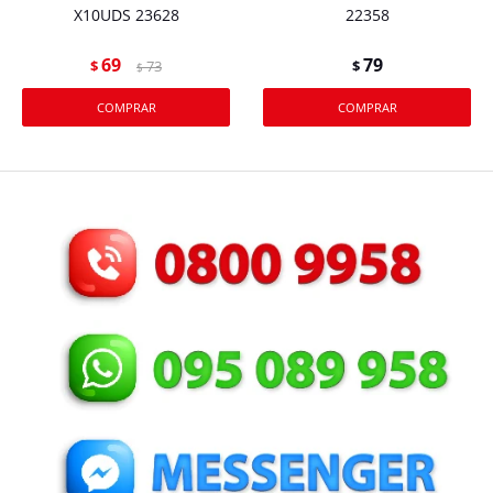
X10UDS 23628
22358
69
79
$
73
$
$