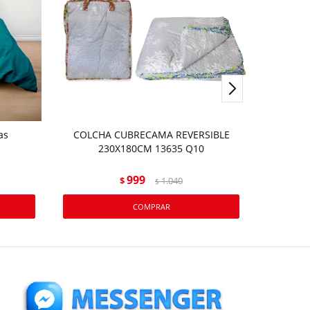
as
COLCHA CUBRECAMA REVERSIBLE
ACOLC
230X180CM 13635 Q10
999
$
1.040
$