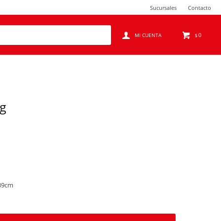
Sucursales
Contacto
0
$
g
39cm