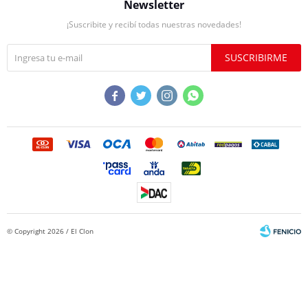
Newsletter
¡Suscribite y recibí todas nuestras novedades!
SUSCRIBIRME




© Copyright 2026 / El Clon