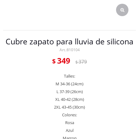
Cubre zapato para lluvia de silicona
810104
349
$
379
$
Talles:
M 34-36 (24cm)
L 37-39 (26cm)
XL 40-42 (28cm)
2XL 43-45 (30cm)
Colores:
Rosa
Azul
Marron