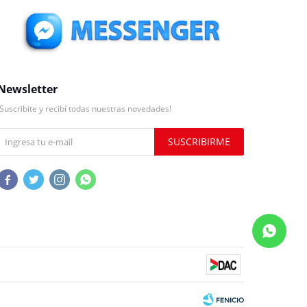
Newsletter
¡Suscribite y recibí todas nuestras novedades!
SUSCRIBIRME



