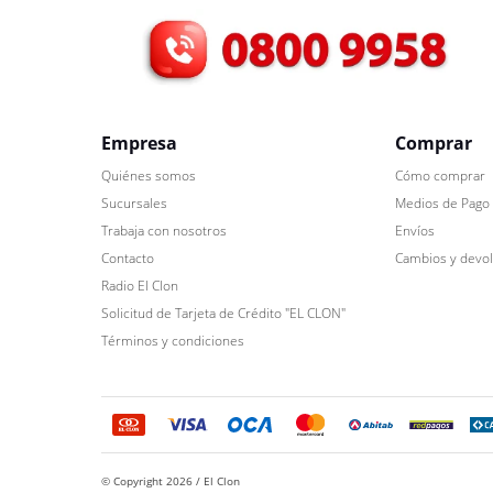
Empresa
Comprar
Quiénes somos
Cómo comprar
Sucursales
Medios de Pago
Trabaja con nosotros
Envíos
Contacto
Cambios y devo
Radio El Clon
Solicitud de Tarjeta de Crédito "EL CLON"
Términos y condiciones
© Copyright 2026 / El Clon