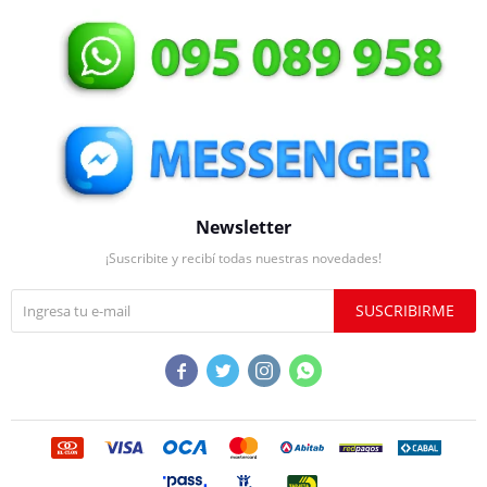
Newsletter
¡Suscribite y recibí todas nuestras novedades!
SUSCRIBIRME



