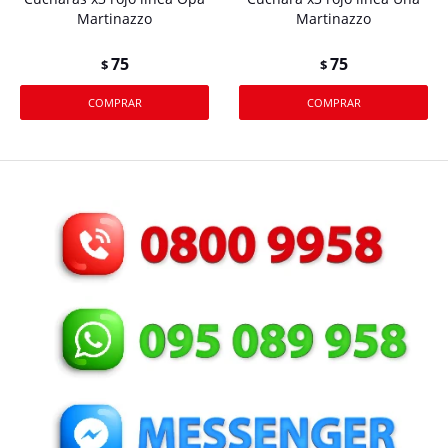
Martinazzo
Martinazzo
75
75
$
$