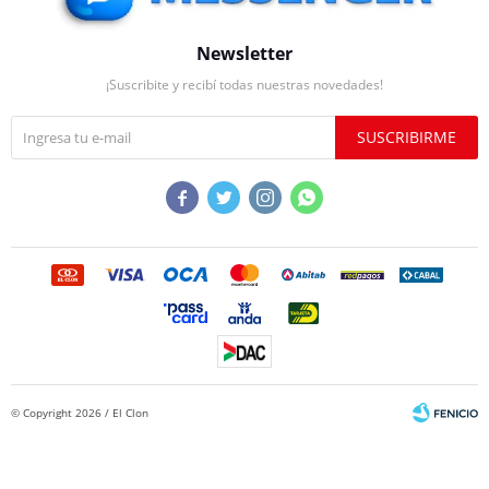
Newsletter
¡Suscribite y recibí todas nuestras novedades!
SUSCRIBIRME




© Copyright 2026 / El Clon