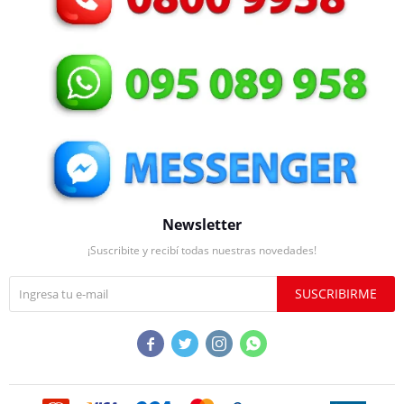
Newsletter
¡Suscribite y recibí todas nuestras novedades!
SUSCRIBIRME



