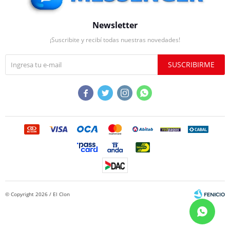
Newsletter
¡Suscribite y recibí todas nuestras novedades!
SUSCRIBIRME




© Copyright 2026 / El Clon