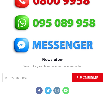
Newsletter
¡Suscribite y recibí todas nuestras novedades!
SUSCRIBIRME



