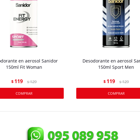
dorante en aerosol Sanidor
Desodorante en aerosol Sa
150ml Fit Woman
150ml Sport Men
119
119
$
129
$
129
$
$