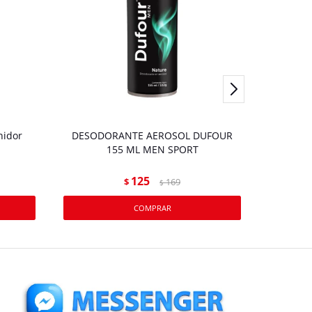
nidor
DESODORANTE AEROSOL DUFOUR
DESOD
155 ML MEN SPORT
125
$
169
$