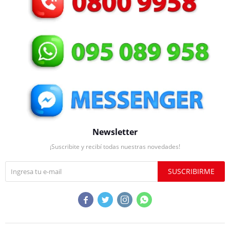
Newsletter
¡Suscribite y recibí todas nuestras novedades!
SUSCRIBIRME



