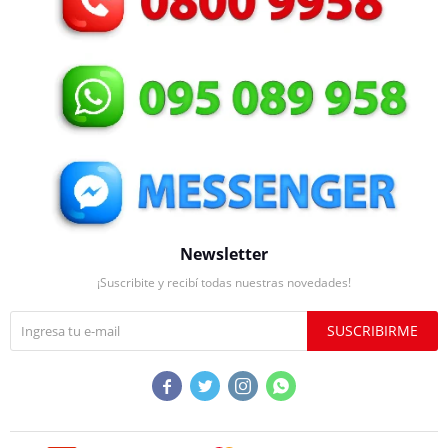
Newsletter
¡Suscribite y recibí todas nuestras novedades!
SUSCRIBIRME



