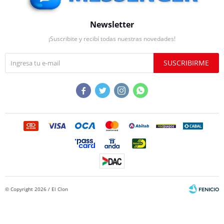
Newsletter
¡Suscribite y recibí todas nuestras novedades!
SUSCRIBIRME




© Copyright 2026 / El Clon