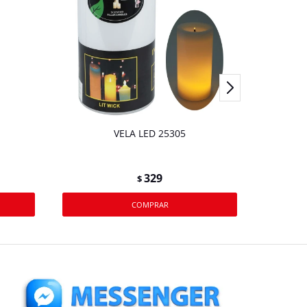
VELA LED 25305
Difuso
329
$