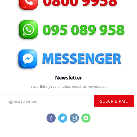
Newsletter
¡Suscribite y recibí todas nuestras novedades!
SUSCRIBIRME



