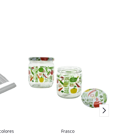
colores
Frasco
ACEI