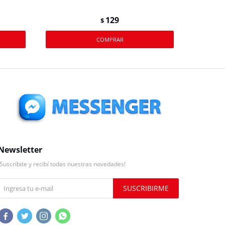
129
$
Newsletter
¡Suscribite y recibí todas nuestras novedades!
SUSCRIBIRME



