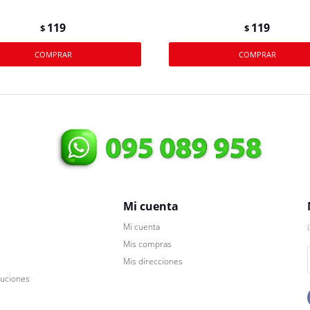
119
119
$
$
Mi cuenta
Mi cuenta
Mis compras
Mis direcciones
luciones