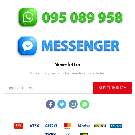
Newsletter
¡Suscribite y recibí todas nuestras novedades!
SUSCRIBIRME



