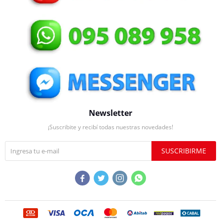
Newsletter
¡Suscribite y recibí todas nuestras novedades!
SUSCRIBIRME



