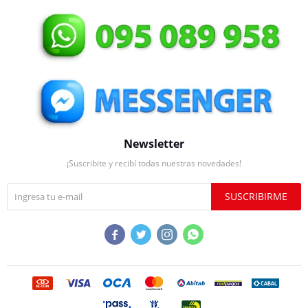
Newsletter
¡Suscribite y recibí todas nuestras novedades!
SUSCRIBIRME



