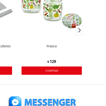
colores
Frasco
ACEI
129
$