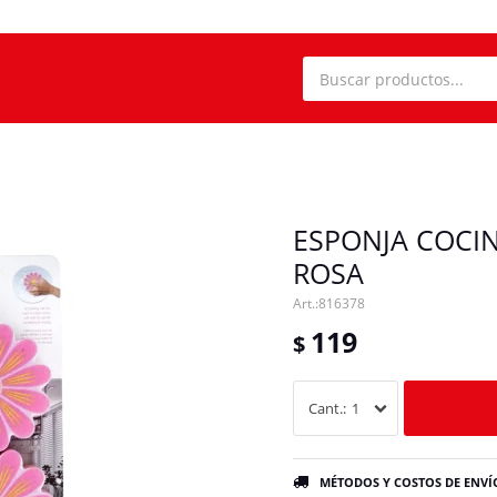
ESPONJA COCI
ROSA
816378
119
$
1
MÉTODOS Y COSTOS DE ENVÍ