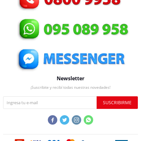
Newsletter
¡Suscribite y recibí todas nuestras novedades!
SUSCRIBIRME



