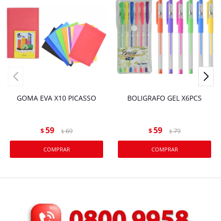
GOMA EVA X10 PICASSO
BOLIGRAFO GEL X6PCS
59
59
$
69
$
79
$
$