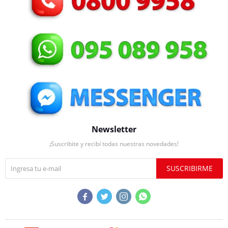
Newsletter
¡Suscribite y recibí todas nuestras novedades!
SUSCRIBIRME



