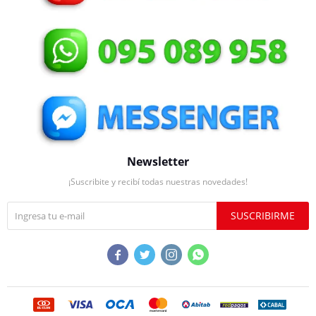
Newsletter
¡Suscribite y recibí todas nuestras novedades!
SUSCRIBIRME



