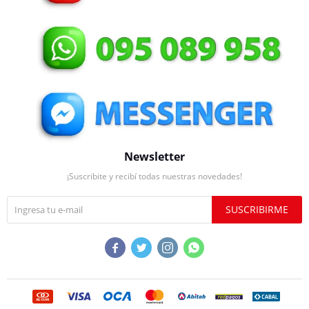
Newsletter
¡Suscribite y recibí todas nuestras novedades!
SUSCRIBIRME



