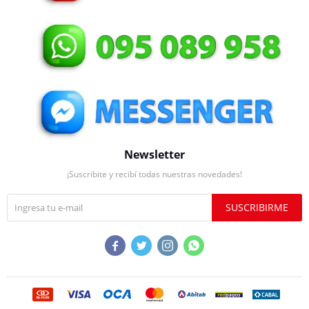
Newsletter
¡Suscribite y recibí todas nuestras novedades!
SUSCRIBIRME



