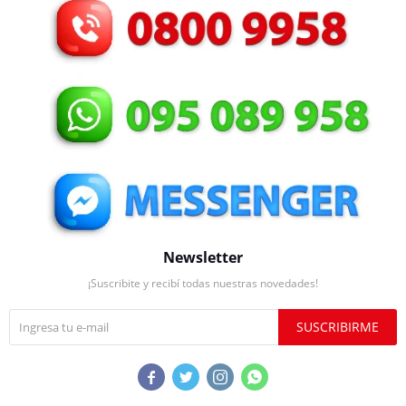
Newsletter
¡Suscribite y recibí todas nuestras novedades!
SUSCRIBIRME



