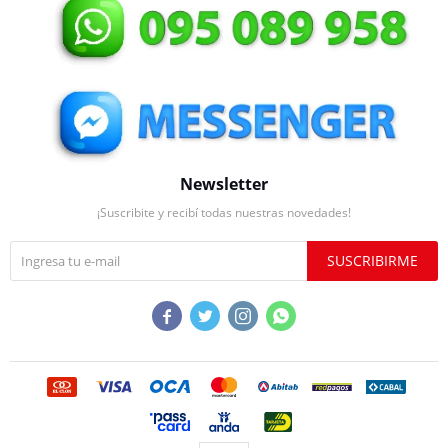
Newsletter
¡Suscribite y recibí todas nuestras novedades!
SUSCRIBIRME



