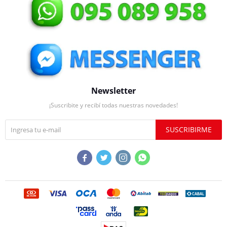
Newsletter
¡Suscribite y recibí todas nuestras novedades!
SUSCRIBIRME



