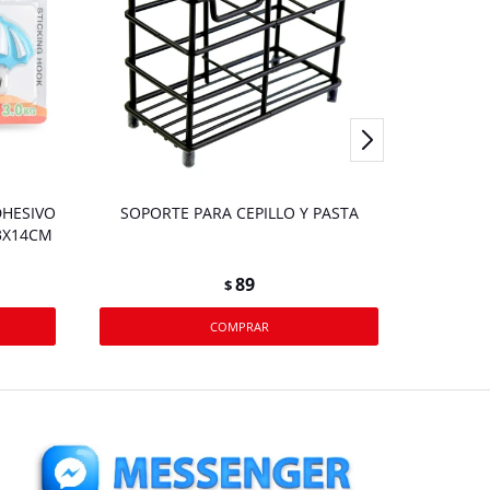
DHESIVO
SOPORTE PARA CEPILLO Y PASTA
PAP
3X14CM
89
$