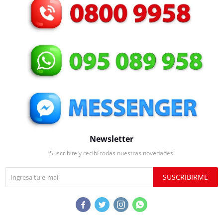
Newsletter
¡Suscribite y recibí todas nuestras novedades!
SUSCRIBIRME



