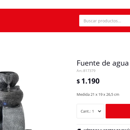
Fuente de agua 
817379
1.190
$
Medida 21 x 19 x 26,5 cm
1