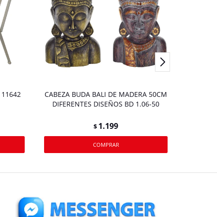
 11642
CABEZA BUDA BALI DE MADERA 50CM
RACK 
DIFERENTES DISEÑOS BD 1.06-50
ESTA
1.199
$