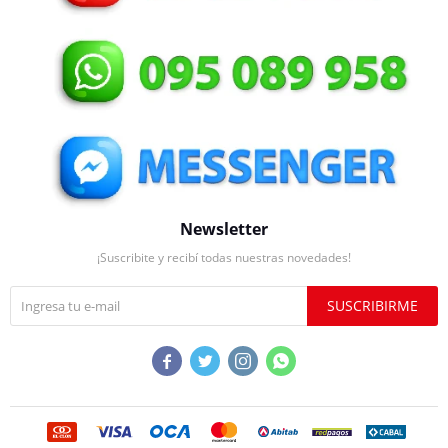
Newsletter
¡Suscribite y recibí todas nuestras novedades!
SUSCRIBIRME



