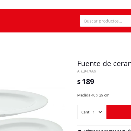
Fuente de cera
947669
189
$
Medida 40 x 29 cm
1