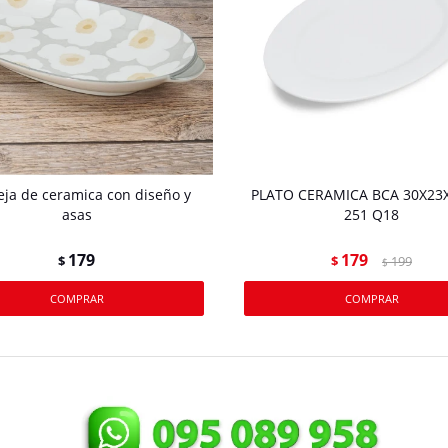
ja de ceramica con diseño y
PLATO CERAMICA BCA 30X23
asas
251 Q18
179
179
$
$
199
$