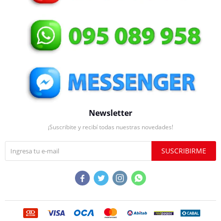
Newsletter
¡Suscribite y recibí todas nuestras novedades!
SUSCRIBIRME



