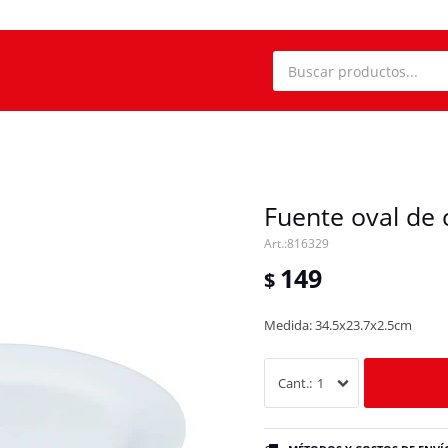
Fuente oval de
816329
149
$
Medida: 34.5x23.7x2.5cm
1