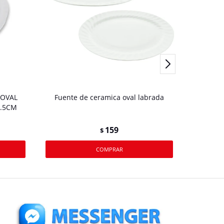
 OVAL
Fuente de ceramica oval labrada
PLATO
2.5CM
159
$