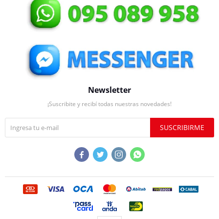
Newsletter
¡Suscribite y recibí todas nuestras novedades!
SUSCRIBIRME



