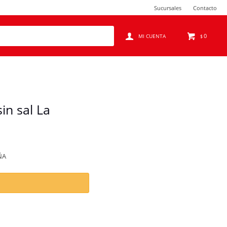
Sucursales
Contacto
0
$
in sal La
ÑA