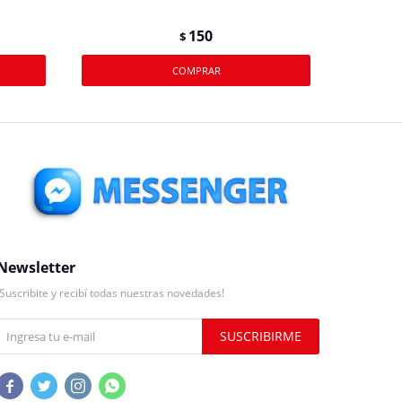
150
$
Newsletter
¡Suscribite y recibí todas nuestras novedades!
SUSCRIBIRME



