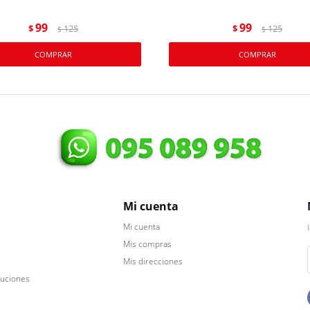
99
99
$
125
$
125
$
$
Mi cuenta
Mi cuenta
Mis compras
Mis direcciones
luciones