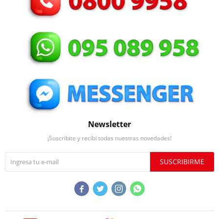
Newsletter
¡Suscribite y recibí todas nuestras novedades!
SUSCRIBIRME



