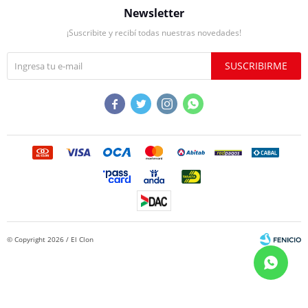
Newsletter
¡Suscribite y recibí todas nuestras novedades!
SUSCRIBIRME




© Copyright 2026 / El Clon