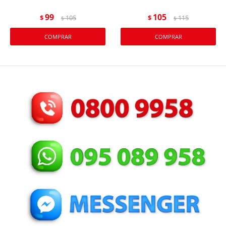
99
105
$
105
$
115
$
$