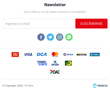
Newsletter
¡Suscribite y recibí todas nuestras novedades!
SUSCRIBIRME




© Copyright 2026 / El Clon