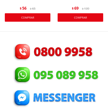
56
69
$
65
$
139
$
$